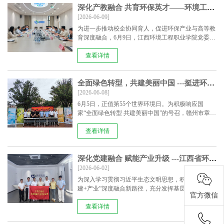
深化产教融合 共育环保英才——环境工程职业学院廖忠明院长一行到访挺进环保开展产学研合作交流
[2026-06-09]
为进一步推动校企协同育人，促进环保产业与高等教
育深度融合，6月9日，江西环境工程职业学院党委副
书记、院......
查看详情
全面绿色转型，共建美丽中国 ---挺进环保开展六五环境日主题活动
[2026-06-08]
6月5日，正值第55个世界环境日。为积极响应国
家“全面绿色转型 共建美丽中国”的号召，赣州市章贡
生态环境......
查看详情
深化党建融合 赋能产业升级 ---江西省环境保护产业协会党支部莅临挺进环保调研指导
[2026-06-02]
为深入学习贯彻习近平生态文明思想，积极探索“党
建+产业”深度融合新路径，充分发挥基层党组织在绿
官方微信
色发展......
查看详情