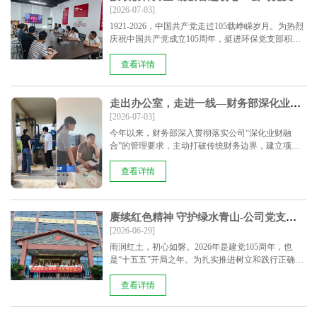
[2026-07-03]
1921-2026，中国共产党走过105载峥嵘岁月。为热烈
庆祝中国共产党成立105周年，挺进环保党支部积极
响......
查看详情
走出办公室，走进一线—财务部深化业财融合推动管理升级
[2026-07-03]
今年以来，财务部深入贯彻落实公司“深化业财融
合”的管理要求，主动打破传统财务边界，建立项目
现场走访机......
查看详情
赓续红色精神 守护绿水青山-公司党支部联合龙南市工信局机关党支部开展“七一”主题党日活动
[2026-06-29]
雨润红土，初心如磐。2026年是建党105周年，也
是“十五五”开局之年。为扎实推进树立和践行正确政
绩观学习......
查看详情