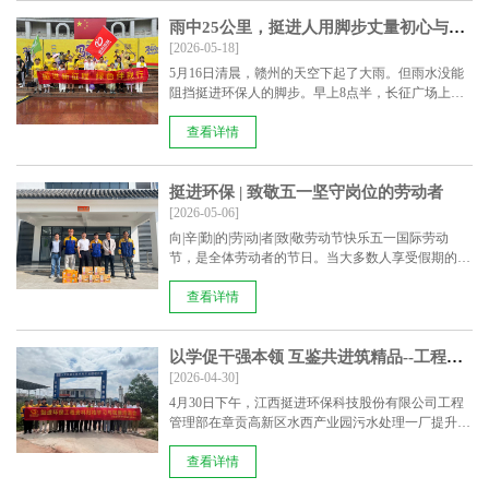
雨中25公里，挺进人用脚步丈量初心与热爱
[2026-05-18]
5月16日清晨，赣州的天空下起了大雨。但雨水没能
阻挡挺进环保人的脚步。早上8点半，长征广场上已
是一片跃动......
查看详情
挺进环保 | 致敬五一坚守岗位的劳动者
[2026-05-06]
向|辛|勤|的|劳|动|者|致|敬劳动节快乐五一国际劳动
节，是全体劳动者的节日。当大多数人享受假期的闲
暇时光......
查看详情
以学促干强本领 互鉴共进筑精品--工程管理部项目文件归档交流学习活动圆满举行
[2026-04-30]
4月30日下午，江西挺进环保科技股份有限公司工程
管理部在章贡高新区水西产业园污水处理一厂提升改
造项目现......
查看详情