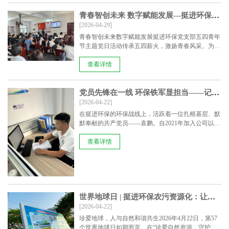
青春智创未来 数字赋能发展---挺进环保党支部五四青年节主题党日活动
[2026-04-29]
青春智创未来数字赋能发展挺进环保党支部五四青年
节主题党日活动传承五四薪火，激扬青春风采。为传
承五四青......
查看详情
党员先锋在一线 环保铁军显担当——记挺进环保项目一线党员袁鹏同志的先进事迹
[2026-04-22]
在挺进环保的环保战线上，活跃着一位扎根基层、默
默奉献的共产党员——袁鹏。自2021年加入公司以
来，他先后......
查看详情
世界地球日 | 挺进环保农污资源化：让每一滴水都“回家”
[2026-04-22]
珍爱地球，人与自然和谐共生2026年4月22日，第57
个世界地球日如期而至。在“珍爱自然资源，守护美