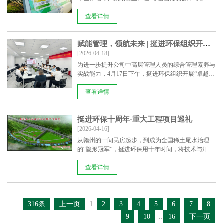
丽中国”......
查看详情
赋能管理，领航未来 | 挺进环保组织开展中高层“卓越领导力与高效管理”专题培训讲座
[2026-04-18]
为进一步提升公司中高层管理人员的综合管理素养与
实战能力，4月17日下午，挺进环保组织开展“卓越领
导力与......
查看详情
挺进环保十周年·重大工程项目巡礼
[2026-04-16]
从赣州的一间民房起步，到成为全国稀土尾水治理
的“隐形冠军”，挺进环保用十年时间，将技术与汗水
浇筑在一......
查看详情
316条
上一页
1
2
3
4
5
6
7
8
9
10
..
16
下一页