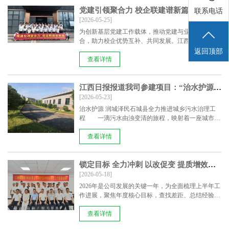
党建引领聚合力 校企联建谱新篇---校企党建联建活动
联系电话
[2026-05-25]
为创新基层党建工作载体，推动党建与业务深度融
合，助力校企优势互补、共同发展。江西挺进环保科
技股份有限......
返回顶部
查看详情
江西日报报道我司参建项目：“治水护源 润城泽民 ”石城县全力推进城乡污水治理工程
[2026-05-23]
治水护源 润城泽民石城县全力推进城乡污水治理工
程 一滴污水由浊变清的旅程，映射着一座城市的
治理智慧......
查看详情
锁定目标 全力冲刺 以改促变 提质增效——工程管理部 2026 年上半年产值冲刺及回款工作部署会议顺利召开
[2026-05-18]
2026年是公司发展的关键一年，为全面梳理上半年工
作进展，聚焦年度核心目标，查找差距、总结经验，
工程管理......
查看详情